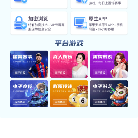
我们推出的原生应用覆盖体育、电竞等热门内容，支持赛事
查看、数据浏览与多端同步，结合高清直播与智能提醒，为
用户带来高效、流畅的体验。
体育App
聚合热门体育赛事，覆盖足球、篮球、电竞等领域，提供数
据查询、直播内容与资讯提醒，助您快速掌握赛场动向。